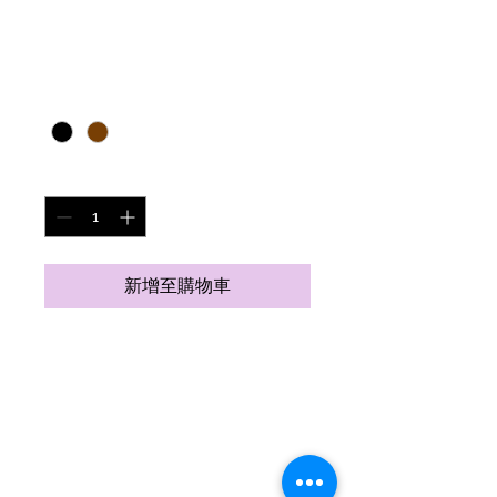
此处是产品
價
¥85.00
格
色彩
*
數量
*
新增至購物車
此处是产品描述。此处适合添
加有关产品的更多详细信息，
例如尺寸、材料、保养和清洗
说明。